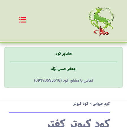
مشاور کود
جعفر حسن نژاد
(09190555510) تماس با مشاور کود
کود حیوانی
>
کود کبوتر
کود کبوتر کفتر