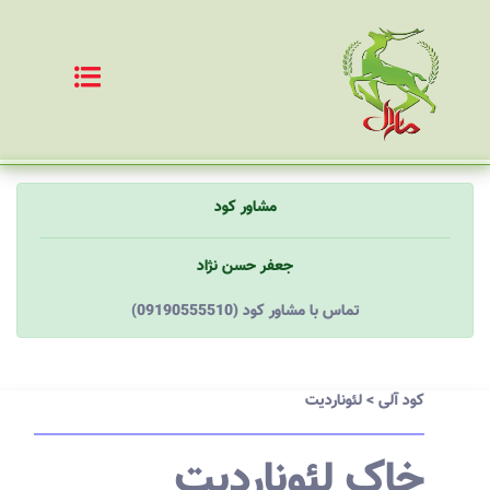
مشاور کود
جعفر حسن نژاد
(09190555510) تماس با مشاور کود
کود آلی
>
لئوناردیت
خاک لئوناردیت