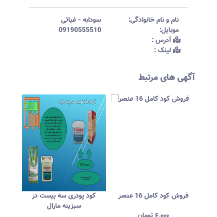
نام و نام خانوادگی:‌
سودابه
-
غیاثی
موبایل:‌
09190555510
آدرس :‌
لینک :‌
آگهی های مرتبط
فروش خاک گربه زامیاد
فروش کود کامل 16 عنصر
کود پود
سبز
۳,۰۰۰
تومان
۶,۰۰۰
تومان