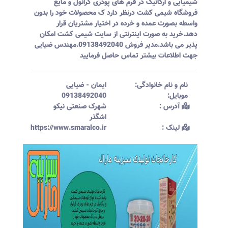
شیمیایی و ارگانیک در فرم های پودری گرانول و مایع
فروشگاه شیمی کشت درنظر دارد ک محصولات خود را بدون
واسطه بصورت عمده و خرده در اختیار مشتریان قرار
دهد.خرید به صورت اینترنتی از سایت شیمی کشت امکان
پذیر می باشد.مدیر فروش 09138492040.مهندس ضیایی
جهت اطلاعات بیشتر تماس حاصل فرمایید
نام و نام خانوادگی:‌
ایمان
-
ضیایی
موبایل:‌
09138492040
آدرس :‌
شهرک صنعتی نیکو
اشگذر
لینک :‌
https://www.smaralco.ir