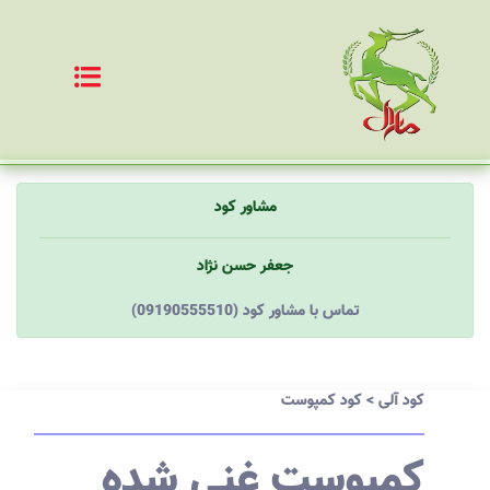
مشاور کود
جعفر حسن نژاد
(09190555510) تماس با مشاور کود
کود آلی
>
کود کمپوست
کمپوست غنی شده