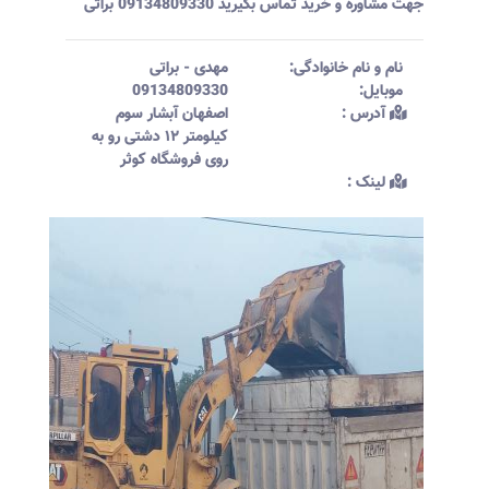
جهت مشاوره و خرید تماس بگیرید 09134809330 براتی
نام و نام خانوادگی:‌
مهدی
-
براتی
موبایل:‌
09134809330
آدرس :‌
اصفهان‌ آبشار سوم
کیلومتر ۱۲ دشتی رو به
روی فروشگاه کوثر
لینک :‌