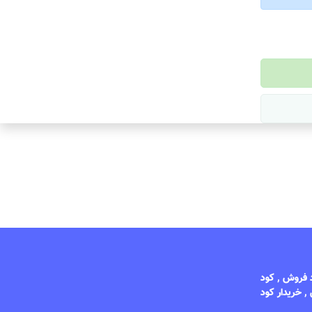
د فروش , کود
, خریدار کود