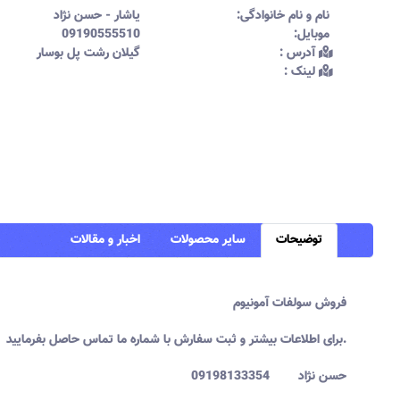
نام و نام خانوادگی:‌
یاشار
-
حسن نژاد
موبایل:‌
09190555510
آدرس :‌
گیلان رشت پل بوسار
لینک :‌
توضیحات
سایر محصولات
اخبار و مقالات
فروش سولفات آمونیوم
یشتر و ثبت سفارش با شماره ما تماس حاصل بفرمایید.
برای اطلاعات ب
حسن نژاد 09198133354