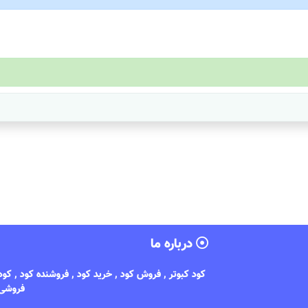
درباره ما
کود کبوتر , فروش کود , خرید کود , فروشنده کود , کو
فروشی 