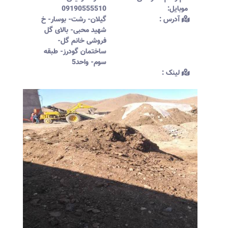
موبایل:‌
09190555510
آدرس :‌
گیلان- رشت- بوسار- خ
شهید محبی- بالای گل
فروشی خانم گل-
ساختمان گودرز- طبقه
سوم- واحد5
لینک :‌