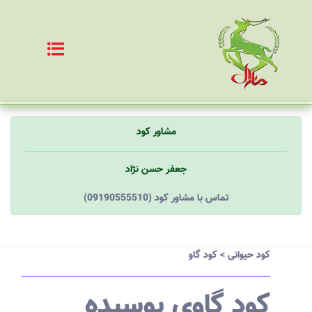
مشاور کود
جعفر حسن نژاد
(09190555510) تماس با مشاور کود
کود حیوانی
>
کود گاو
کود گاوی پوسیده