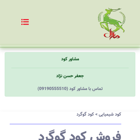
مشاور کود
جعفر حسن نژاد
(09190555510) تماس با مشاور کود
کود شیمیایی
>
کود گوگرد
فروش کود گوگرد