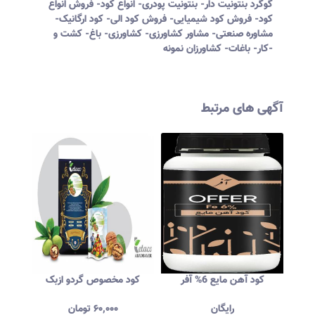
گوگرد بنتونیت دار- بنتونیت پودری- انواع کود- فروش انواع
کود- فروش کود شیمیایی- فروش کود الی- کود ارگانیک-
مشاوره صنعتی- مشاور کشاورزی- کشاورزی- باغ- کشت و
کار- باغات- کشاورزان نمونه-
آگهی های مرتبط
م
کود آهن مايع 6% آفر
کود مخصوص گردو ازبک
فر
رایگان
۶۰,۰۰۰
تومان