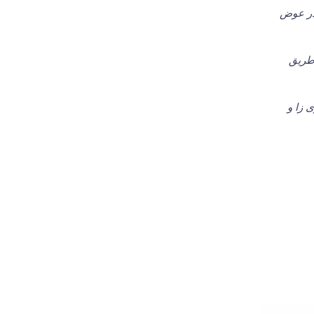
 در عوض
 طریق
بیماری زا و