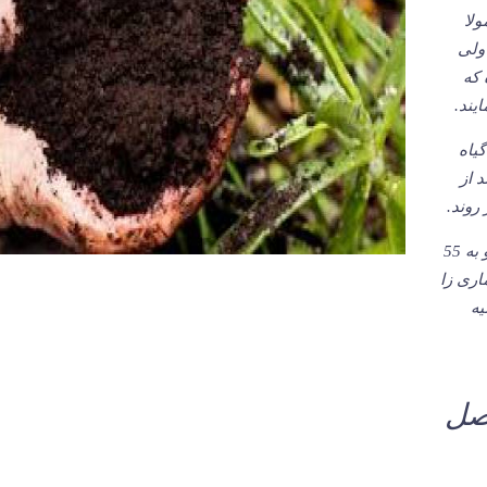
ولا
ولی
 که
یند.
یاه
 از
وند.
هنگامی که درجه حرارت توده در موقع کمپوست شدن بالا رفته و به 55
اری زا
یه
صل