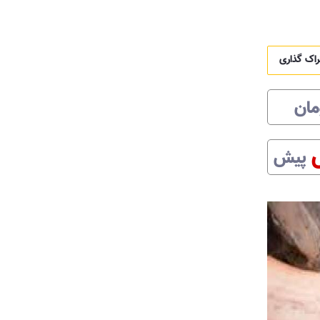
راک گذاری
مان
پیش