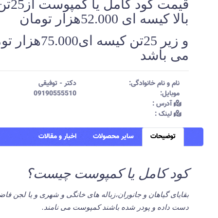
قیمت کود کامل
بالا کیسه ای 52.000هزار تومان
و زیر 25تن کیسه ای5.000
می باشد
نام و نام خانوادگی:‌
دکتر
-
توفیقی
موبایل:‌
09190555510
آدرس :‌
لینک :‌
توضیحات
سایر محصولات
اخبار و مقالات
کود کامل یا کمپوست چیست؟
بقایای گیاهان و جانوران،زباله های خانگی و شهری و یا لجن فاض
دست داده و پودر شده باشند کمپوست می نامند.