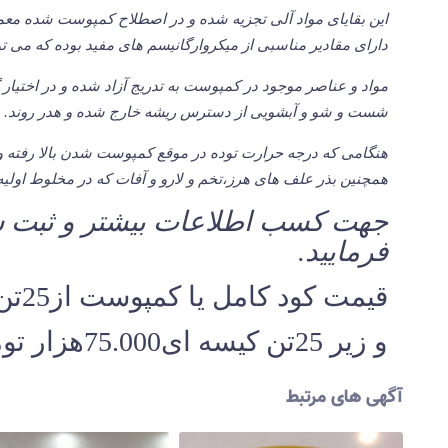
این بقایای مواد آلی تجزیه شده و در اصطلاح کمپوست شده معم
دارای مقادیر مناسبی از میکروارگانیسم های مفید بوده که می توا
مواد و عناصر موجود در کمپوست به تدریج آزاد شده و در اختیار گ
شست و شو و آبشویی از دسترس ریشه خارج شده و هدر روند.
همچنین بذر علف های هرز،تخم و لارو و آفات که در مخلوط اولیه 
جهت کسب اطلاعات بیشتر و ثبت 
فرمایید.
قیمت کود کامل یا کمپوست از25تن به بالا کیسه ای 52.000هزار تومان
و زیر 25تن کیسه ای75.000هزار تومان می باشد
آگهی های مرتبط