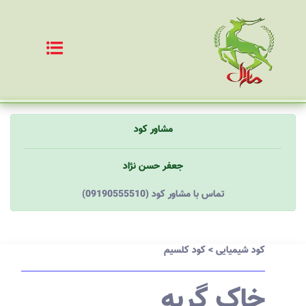
مشاور کود
جعفر حسن نژاد
(09190555510) تماس با مشاور کود
کود شیمیایی
>
کود کلسیم
خاک گربه