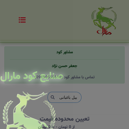
مشاور کود
جعفر حسن نژاد
صنایع کود مارال
(09190555510) تماس با مشاور کود
تعیین محدوده قیمت
از 0 تومان - تا 0 تومان