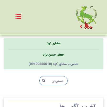
مشاور کود
جعفر حسن نژاد
(09190555510) تماس با مشاور کود