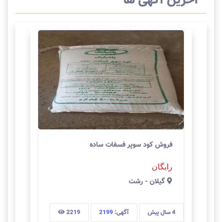
آخرین آگهی ها
فروش کود سوپر فسفات ساده
رایگان
گيلان
-
رشت
4 سال
پیش
آگهی:
2199
2219