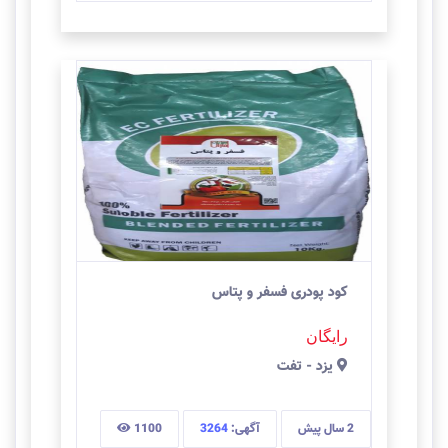
کود پودری فسفر و پتاس
رایگان
يزد
-
تفت
2 سال
پیش
آگهی:
3264
1100