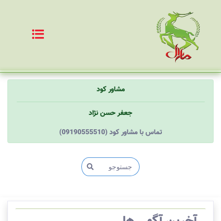
مشاور کود
جعفر حسن نژاد
(09190555510) تماس با مشاور کود