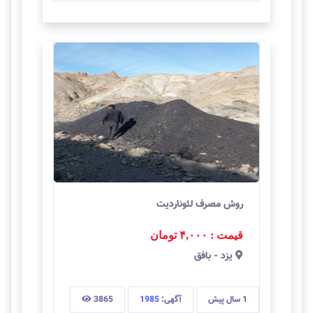
روش مصرف لئوناردیت
قیمت : ۴,۰۰۰
تومان
يزد
-
بافق
1 سال
پیش
آگهی:
1985
3865