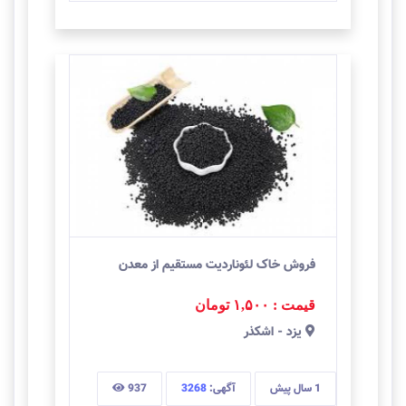
فروش خاک لئوناردیت مستقیم از معدن
قیمت : ۱,۵۰۰
تومان
يزد
-
اشکذر
1 سال
پیش
آگهی:
3268
937