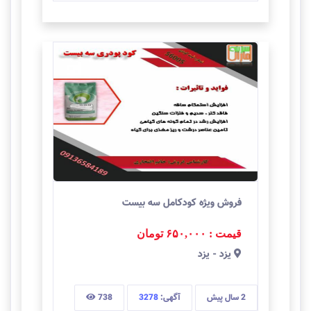
فروش ویژه کودکامل سه بیست
قیمت : ۶۵۰,۰۰۰
تومان
يزد
-
یزد
2 سال
پیش
آگهی:
3278
738