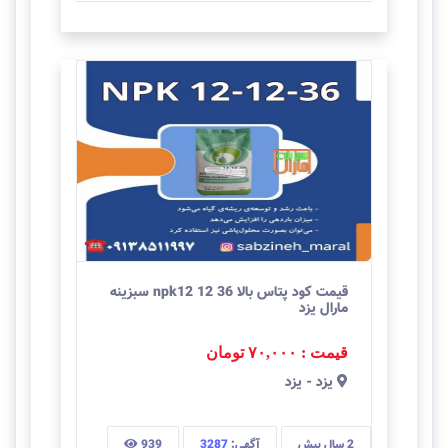
قیمت کود پتاس بالا npk12 12 36 سبزینه
مارال یزد
قیمت : ۷۰,۰۰۰
تومان
يزد
-
یزد
2 سال
پیش
آگهی:
3287
939