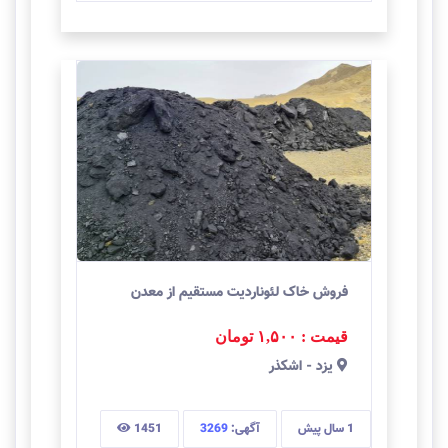
فروش خاک لئوناردیت مستقیم از معدن
قیمت : ۱,۵۰۰
تومان
يزد
-
اشکذر
1 سال
پیش
آگهی:
3269
1451