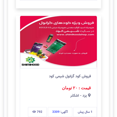
فروش کود گرانول شیمی کود
قیمت : ۲۰
تومان
يزد
-
اشکذر
1 سال
پیش
آگهی:
3309
792