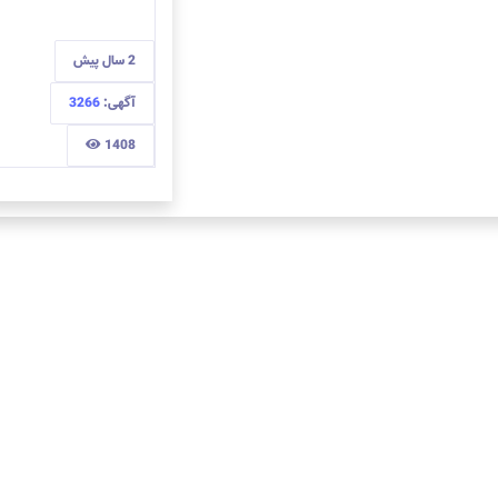
2 سال
پیش
آگهی:
3266
1408