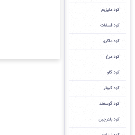
کود منیزیم
کود فسفات
کود ماکرو
کود مرغ
کود گاو
کود کبوتر
کود گوسفند
کود بلدرچین