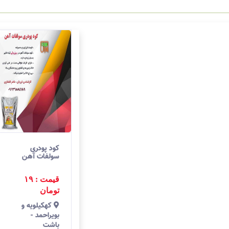
کود پودری
سولفات آهن
قیمت : ۱۹
تومان
كهكيلويه و
بويراحمد
-
باشت