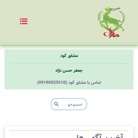
مشاور کود
جعفر حسن نژاد
(09190555510) تماس با مشاور کود