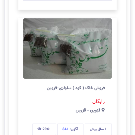
فروش خاک ( کود ) سلولزی-قزوین
رایگان
قزوين
-
قزوین
1 سال
پیش
آگهی:
841
2941