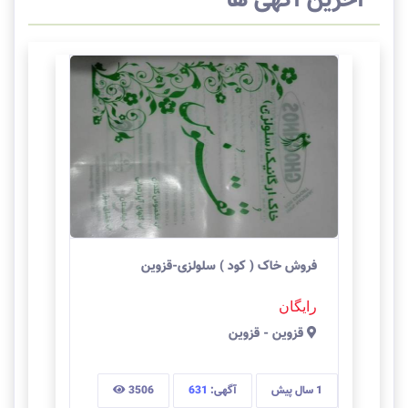
آخرین آگهی ها
فروش خاک ( کود ) سلولزی-قزوین
رایگان
قزوين
-
قزوین
1 سال
پیش
آگهی:
631
3506