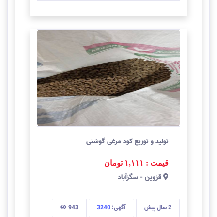
تولید و توزیع کود مرغی گوشتی
قیمت : ۱,۱۱۱
تومان
قزوين
-
سگزآباد
2 سال
پیش
آگهی:
3240
943