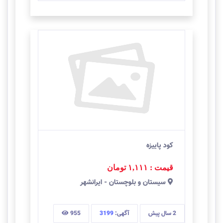
کود پاییزه
قیمت : ۱,۱۱۱
تومان
سيستان و بلوچستان
-
ایرانشهر
2 سال
پیش
آگهی:
3199
955