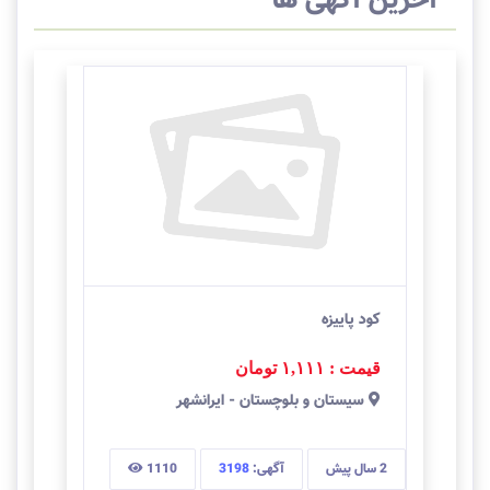
آخرین آگهی ها
کود پاییزه
قیمت : ۱,۱۱۱
تومان
سيستان و بلوچستان
-
ایرانشهر
2 سال
پیش
آگهی:
3198
1110