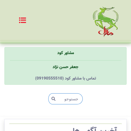
مشاور کود
جعفر حسن نژاد
(09190555510) تماس با مشاور کود