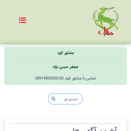
مشاور کود
جعفر حسن نژاد
(09190555510) تماس با مشاور کود